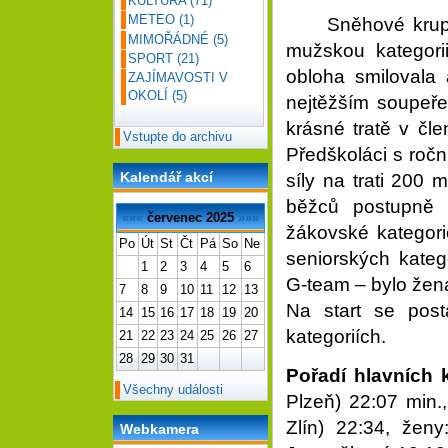
KULTURA
(71)
METEO
(1)
Sněhové krupičky
MIMOŘÁDNÉ
(5)
mužskou kategori
SPORT
(21)
obloha smilovala
ZAJÍMAVOSTI V
OKOLÍ
(5)
nejtěžším soupeře
krásné tratě v čle
Vstupte do archivu
Předškoláci s ročn
Kalendář akcí
síly na trati 200 
běžců postupně 
«««
červenec 2025
»»»
žákovské kategori
Po
Út
St
Čt
Pá
So
Ne
seniorských kateg
1
2
3
4
5
6
G-team – bylo žen
7
8
9
10
11
12
13
Na start se post
14
15
16
17
18
19
20
kategoriích.
21
22
23
24
25
26
27
28
29
30
31
Pořadí hlavních 
Všechny události
Plzeň) 22:07 min.
Zlín) 22:34, žen
Webkamera