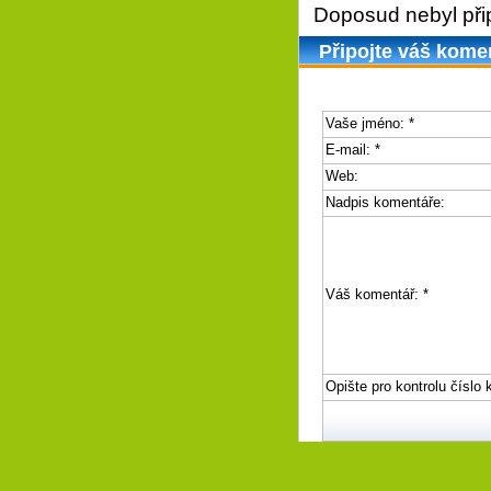
Doposud nebyl při
Připojte váš kome
Vaše jméno:
*
E-mail:
*
Web:
Nadpis komentáře:
Váš komentář:
*
Opište pro kontrolu číslo