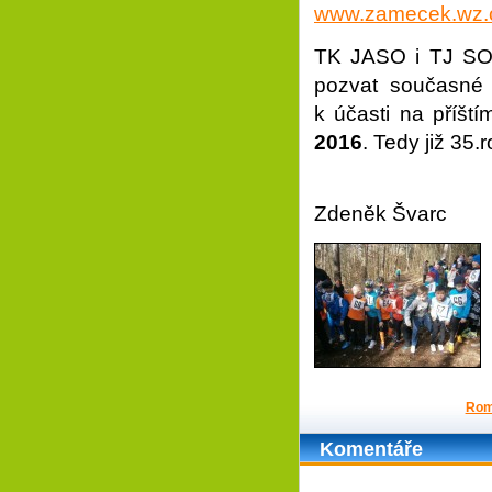
www.zamecek.wz.
TK JASO i TJ SOK
pozvat současné 
k účasti na příšt
2016
. Tedy již 3
I
Zdeněk Švarc
Rom
Komentáře