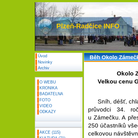
Plzeň-Radčice INFO
Úvod
Běh Okolo Zámečk
Novinky
Archiv
Okolo 
Velkou cenu G-
O WEBU
KRONIKA
BADATELNA
FOTO
Sníh, déšť, chlad 
VIDEO
průvodci 34. 
ODKAZY
u Zámečku. A přest
250 účastníků vše
AKCE
(115)
celkovou návštěvno