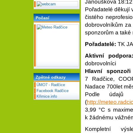
Janoušková 18:12,
Pořadatelé děkují 
čistého neprofesi
Počasí
dobrovolníkům za 
sponzorům a také m
Pořadatelé:
TK JA
Aktivní podpora
dobrovolníci
Hlavní sponzoři
Zpětné odkazy
7 Radčice, COOP
ÚMO7 - Radčice
Nadace 700let měs
Facebook Radčice
Podle údajů m
Křimice.info
(
http://meteo.radcic
3,99 °C s maxim
k žádnému vážném
Kompletní výs