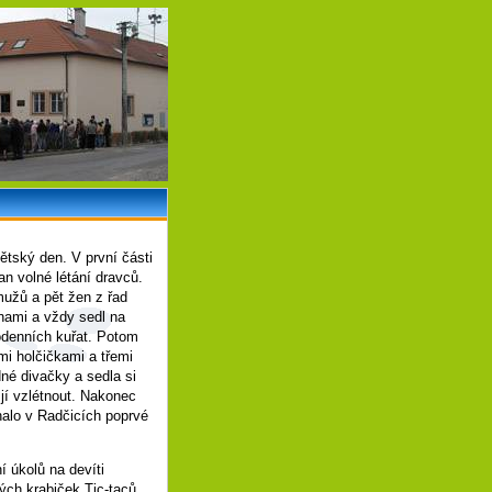
ětský den. V první části
n volné létání dravců.
užů a pět žen z řad
inami a vždy sedl na
odenních kuřat. Potom
mi holčičkami a třemi
dné divačky a sedla si
jí vzlétnout. Nakonec
nalo v Radčicích poprvé
 úkolů na devíti
kých krabiček Tic-taců