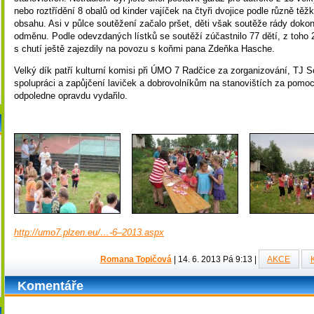
nebo roztřídění 8 obalů od kinder vajíček na čtyři dvojice podle různě těžk
obsahu. Asi v půlce soutěžení začalo pršet, děti však soutěže rády dokon
odměnu. Podle odevzdaných lístků se soutěží zúčastnilo 77 dětí, z toho 2
s chutí ještě zajezdily na povozu s koňmi pana Zdeňka Hasche.
Velký dík patří kulturní komisi při ÚMO 7 Radčice za zorganizování, TJ 
spolupráci a zapůjčení laviček a dobrovolníkům na stanovištích za pomo
odpoledne opravdu vydařilo.
Mirka Matěj
http://umo7.plzen.eu/…-6–2013.aspx
Romana Topičová
|
14. 6. 2013 Pá 9:13
|
AKCE
Komentáře