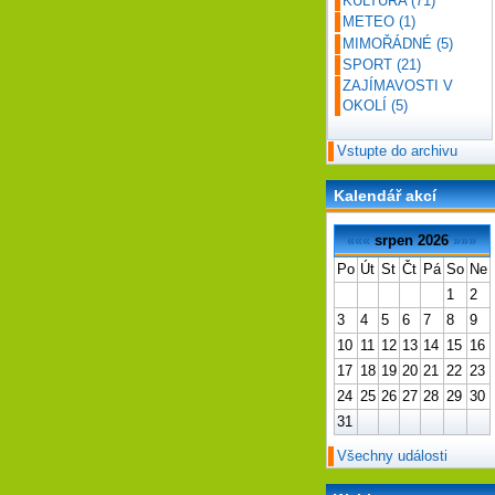
KULTURA
(71)
METEO
(1)
MIMOŘÁDNÉ
(5)
SPORT
(21)
ZAJÍMAVOSTI V
OKOLÍ
(5)
Vstupte do archivu
Kalendář akcí
«««
srpen 2026
»»»
Po
Út
St
Čt
Pá
So
Ne
1
2
3
4
5
6
7
8
9
10
11
12
13
14
15
16
17
18
19
20
21
22
23
24
25
26
27
28
29
30
31
Všechny události