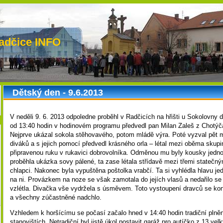
adčice INFO
Dětský den - 9.6.2013
V neděli 9. 6. 2013 odpoledne proběhl v Radčicích na hřišti u Sokolovny d
od 13:40 hodin v hodinovém programu předvedl pan Milan Zaleš z Chotýča
Nejprve ukázal sokola stěhovavého, potom mládě výra. Poté vyzval pět m
diváků a s jejich pomocí předvedl krásného orla – létal mezi oběma skup
připravenou ruku v rukavici dobrovolníka. Odměnou mu byly kousky jedn
proběhla ukázka sovy pálené, ta zase létala střídavě mezi třemi statečný
chlapci. Nakonec byla vypuštěna poštolka vrabčí. Ta si vyhlédla hlavu je
na ni. Provázkem na noze se však zamotala do jejích vlasů a nedařilo se 
vzlétla. Divačka vše vydržela s úsměvem. Toto vystoupení dravců se ko
a všechny zúčastněné nadchlo.
Vzhledem k horšícímu se počasí začalo hned v 14:40 hodin tradiční plnění
stanovištích. Netradiční byl jistě úkol postavit garáž pro autíčko z 13 vel