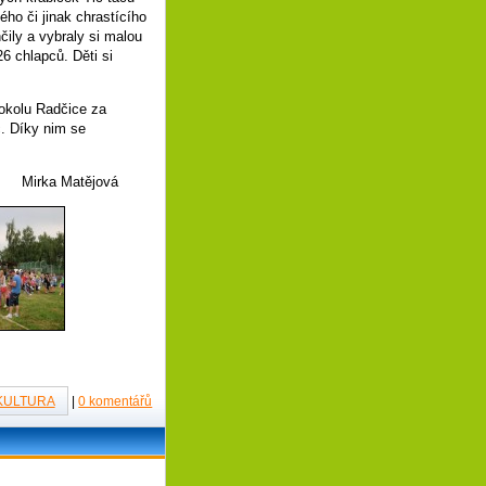
ého či jinak chrastícího
čily a vybraly si malou
6 chlapců. Děti si
Sokolu Radčice za
c. Díky nim se
ová
KULTURA
|
0 komentářů