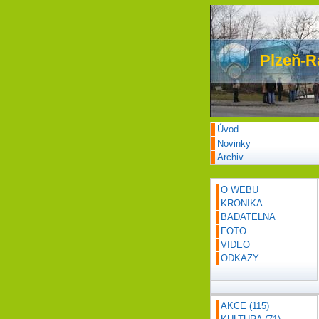
Plzeň-R
Úvod
Novinky
Archiv
O WEBU
KRONIKA
BADATELNA
FOTO
VIDEO
ODKAZY
AKCE
(115)