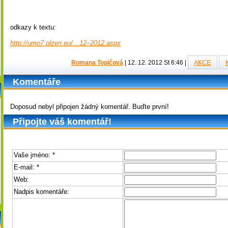
odkazy k textu:
http://umo7.plzen.eu/…12–2012.aspx
Romana Topičová
|
12. 12. 2012 St 6:46
|
AKCE
Komentáře
Doposud nebyl připojen žádný komentář. Buďte první!
Připojte váš komentář!
Vaše jméno:
*
E-mail:
*
Web:
Nadpis komentáře: