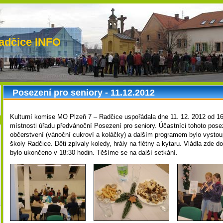
adčice INFO
Posezení pro seniory - 11.12.2012
Kulturní komise MO Plzeň 7 – Radčice uspořádala dne 11. 12. 2012 od 16
místnosti úřadu předvánoční Posezení pro seniory. Účastníci tohoto pose
občerstvení (vánoční cukroví a koláčky) a dalším programem bylo vystou
školy Radčice. Děti zpívaly koledy, hrály na flétny a kytaru. Vládla zde 
bylo ukončeno v 18:30 hodin. Těšíme se na další setkání.