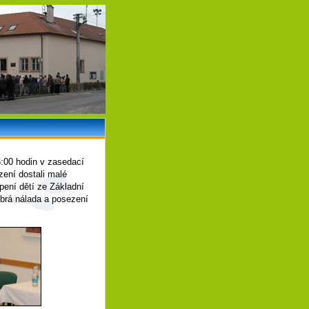
:00 hodin v zasedací
zení dostali malé
pení dětí ze Základní
dobrá nálada a posezení