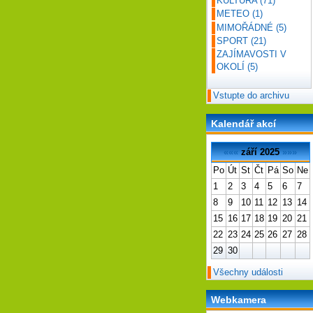
KULTURA
(71)
METEO
(1)
MIMOŘÁDNÉ
(5)
SPORT
(21)
ZAJÍMAVOSTI V
OKOLÍ
(5)
Vstupte do archivu
Kalendář akcí
«««
září 2025
»»»
Po
Út
St
Čt
Pá
So
Ne
1
2
3
4
5
6
7
8
9
10
11
12
13
14
15
16
17
18
19
20
21
22
23
24
25
26
27
28
29
30
Všechny události
Webkamera