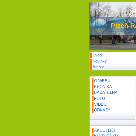
Plzeň-R
Úvod
Novinky
Archiv
O WEBU
KRONIKA
BADATELNA
FOTO
VIDEO
ODKAZY
AKCE
(115)