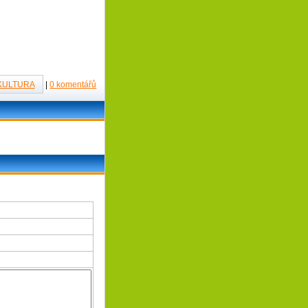
KULTURA
|
0 komentářů