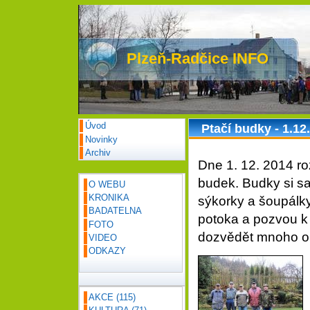
Plzeň-Radčice INFO
Úvod
Ptačí budky - 1.12
Novinky
Archiv
Dne 1. 12. 2014 ro
budek. Budky si sa
O WEBU
KRONIKA
sýkorky a šoupálky
BADATELNA
potoka a pozvou k 
FOTO
dozvědět mnoho o
VIDEO
ODKAZY
AKCE
(115)