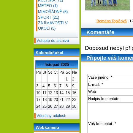
KULTURA
(71)
METEO
(1)
MIMOŘÁDNÉ
(5)
SPORT
(21)
Romana Topičová
|
12
ZAJÍMAVOSTI V
OKOLÍ
(5)
Komentáře
Vstupte do archivu
Doposud nebyl při
Kalendář akcí
Připojte váš kome
«««
listopad 2025
»»»
Po
Út
St
Čt
Pá
So
Ne
Vaše jméno:
*
1
2
E-mail:
*
3
4
5
6
7
8
9
Web:
10
11
12
13
14
15
16
Nadpis komentáře:
17
18
19
20
21
22
23
24
25
26
27
28
29
30
Všechny události
Váš komentář:
*
Webkamera